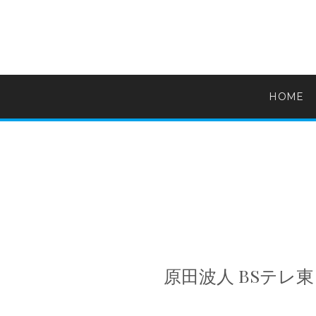
HOME
原田波人 BSテレ