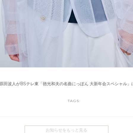
日に原田波人がBSテレ東「徳光和夫の名曲にっぽん 大新年会スペシャル
TAGS:
お知らせをもっと見る