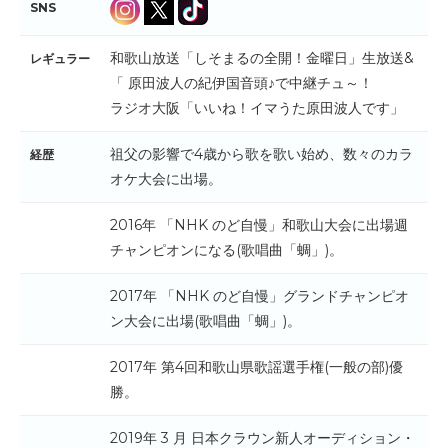
SNS
和歌山放送「しそまるの全開！金曜日」生放送&
レギュラー
「 原田波人の紀伊国音頭♪で中継チュ～！
ラジオ大阪「いいね！イマうた原田波人です」
祖父の影響で4歳から歌を歌い始め、数々のカラ
経歴
オケ大会に出場。
2016年 「NHK のど自慢」和歌山大会に出場週
チャンピオンになる(歌唱曲「蜩」)。
2017年 「NHK のど自慢」グランドチャンピオ
ン大会に出場(歌唱曲「蜩」)。
2017年 第4回和歌山県歌謡選手権(一般の部)優
勝。
2019年 3 月 日本クラウン新人オーディション・