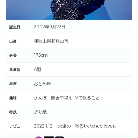
2002年9月22日
誕生日
和歌山県和歌山市
出身
175cm
身長
A型
血液型
おとめ座
星座
さんぽ、国会中継をTVで観ること
趣味
折り紙
特技
2022.1.12 「永遠の一秒(Stretched love)」
デビュー